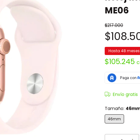
ME06
$217.000
$108.5
Hasta 48 meses
$105.245
c
Envío gratis
Tamaño:
46m
46mm