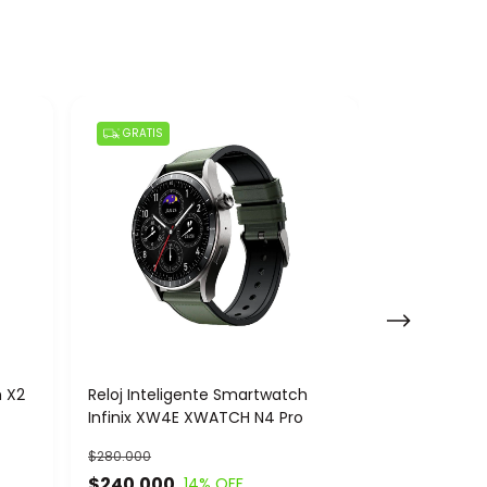
GRATIS
GRATIS
h X2
Reloj Inteligente Smartwatch
Reloj Intel
Infinix XW4E XWATCH N4 Pro
Mobulaa X8 
$280.000
$137.000
$240.000
$109.000
14
% OFF