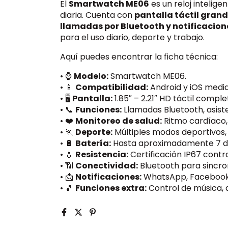
El
Smartwatch
ME06
es
un
reloj
intelige
diaria.
Cuenta
con
pantalla
táctil
grand
llamadas
por
Bluetooth
y
notificacio
para
el
uso
diario,
deporte
y
trabajo.
Aquí puedes encontrar la ficha técnica:
• ⌚
Modelo:
Smartwatch
ME06.
• 📱
Compatibilidad:
Android
y
iOS
medi
• 🖥️
Pantalla:
1.85″ –
2.21″
HD
táctil
complet
• 📞
Funciones:
Llamadas
Bluetooth,
asis
• ❤️
Monitoreo
de
salud:
Ritmo
cardíaco
• 🏃
Deporte:
Múltiples
modos
deportivos
• 🔋
Batería:
Hasta
aproximadamente
7
d
• 💧
Resistencia:
Certificación
IP67
contr
• 📶
Conectividad:
Bluetooth
para
sincro
• 📩
Notificaciones:
WhatsApp,
Faceboo
• 🎵
Funciones
extra:
Control
de
música,