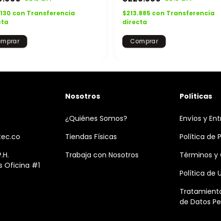
.130
con
Transferencia
$213.885
con
Transferencia
cta
directa
Nosotros
Políticas
¿Quiénes Somos?
Envíos y En
tec.co
Tiendas Físicas
Política de 
.H.
Trabaja con Nosotros
Términos y
 Oficina #1
Política de
Tratamiento
de Datos Pe