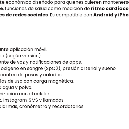
nte
económico
diseñado
para
quienes
quieren
mantener
PSE
e
,
funciones
de
salud
como
medición
de
ritmo
cardíaco
Débito ba
nes
de
redes
sociales
.
Es
compatible
con
Android
y
iPh
Wompi
Paga con t
ante
aplicación
móvil.
Nequi
a (
según
versión).
Tu plata e
tente
de
voz
y
notificaciones
de
apps.
,
oxígeno
en
sangre (
SpO2),
presión
arterial
y
sueño.
,
conteo
de
pasos
y
calorías.
ías
de
uso
con
carga
magnética.
a
agua
y
polvo.
nización
con
el
celular.
k,
Instagram,
SMS
y
llamadas.
alarmas,
cronómetro
y
recordatorios.