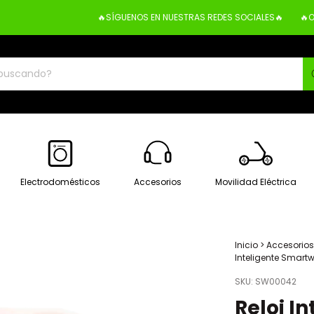
🔥SÍGUENOS EN NUESTRAS REDES SOCIALES🔥
🔥OBTÉ
Electrodomésticos
Accesorios
Movilidad Eléctrica
Inicio
>
Accesorios
Inteligente Smart
SKU:
SW00042
Reloj I