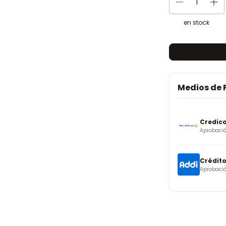
en stock
Medios de
Credic
Aprobació
Crédito
Aprobació
Crédito
Crédito fá