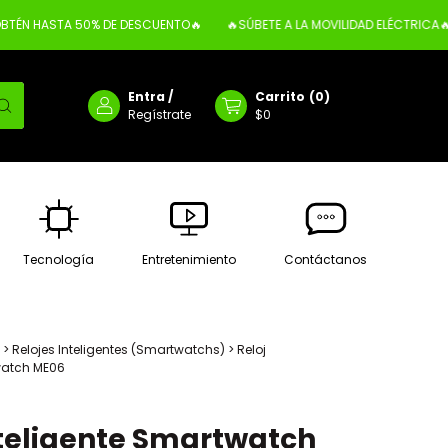
N HASTA 50% DE DESCUENTO🔥
🔥SÚBETE A LA MOVILIDAD ELÉCTRICA🔥
Entra
/
Carrito
(
0
)
Regístrate
$0
Tecnología
Entretenimiento
Contáctanos
>
Relojes Inteligentes (Smartwatchs)
>
Reloj
watch ME06
nteligente Smartwatch