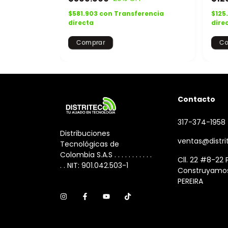
rencia
$581.903
con
Transferencia
$125
directa
dire
Contacto
317-374-1958
Distribuciones
ventas@distri
Tecnológicas de
Colombia S.A.S . . . . . . . . . . .
Cll. 22 #8-22 P
. . NIT: 901.042.503-1
Construyamos
PEREIRA