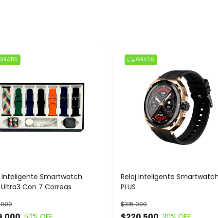
GRATIS
GRATIS
j Inteligente Smartwatch
Reloj Inteligente Smartwatc
 Ultra3 Con 7 Correas
PLUS
.000
$315.000
9.000
$220.500
50
% OFF
30
% OFF