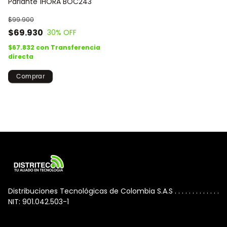
Parlante 1HORA BOC243
$99.900
$69.930
30
% OFF
$67.832
con
Transferencia
directa
Distribuciones Tecnológicas de Colombia S.A.S . . . . . . . . . . . . .
NIT: 901.042.503-1