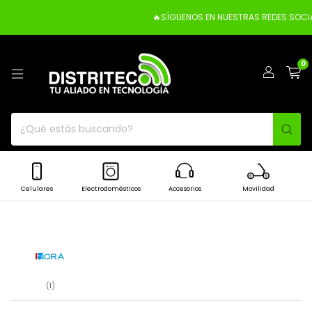
🔥SÍGUENOS EN NUESTRAS REDES SOCIA
0
Celulares
Electrodomésticos
Accesorios
Movilidad
(1)