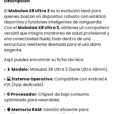
Descripción
Crédito fácil, rápido y seguro; hasta 6 cuotas.
El
Mobulaa X8 Ultra 3
es la evolución ideal para
PSE
quienes buscan un dispositivo robusto con estética
Débito bancario; ¡todos los bancos!
deportiva y funciones inteligentes de vanguardia.
Con el
Mobulaa X8 Ultra 3
, obtienes un compañero
versátil que integra monitoreo de salud profesional y
Wompi
una conectividad fluida, todo dentro de una
Paga con tarjeta, PSE, Nequi o efectivo. ¡Tú eliges!
estructura resistente diseñada para el uso diario
exigente.
Nequi
Aquí puedes encontrar su ficha técnica:
Tu plata en Nequi, tu pedido en camino. ¡Paga fácil aquí!
•
📱 Modelo:
Mobulaa X8 Ultra 3 (Serie Ultra 49mm).
•
💻 Sistema Operativo:
Compatible con Android e
iOS (App dedicada).
•
⚙️ Procesador:
Chipset de bajo consumo
optimizado para wearables.
•
🧠 Memoria RAM:
Gestión eficiente para