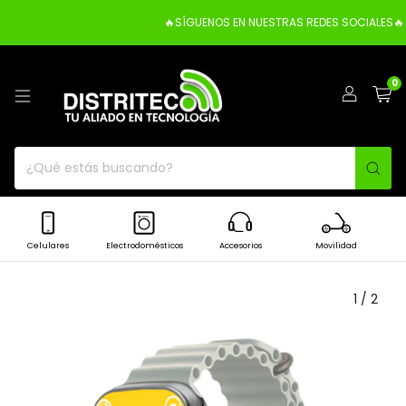
🔥SÍGUENOS EN NUESTRAS REDES SOCIALES🔥
0
Celulares
Electrodomésticos
Accesorios
Movilidad
1
/
2