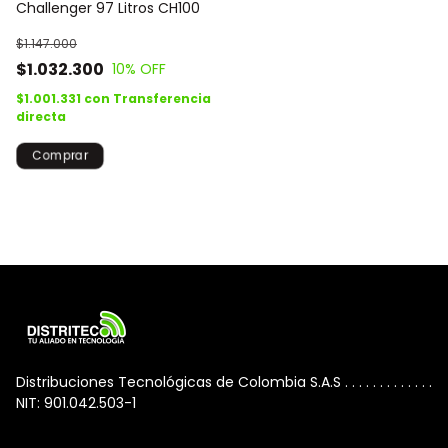
Challenger 97 Litros CH100
$1.147.000
$1.032.300
10
% OFF
$1.001.331
con
Transferencia
directa
Distribuciones Tecnológicas de Colombia S.A.S . . . . . . . . . . . . .
NIT: 901.042.503-1