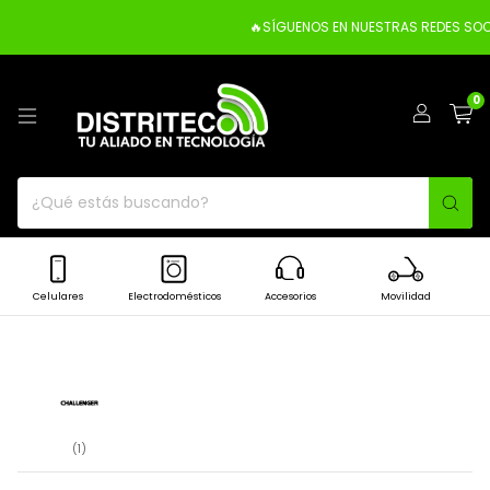
🔥SÍGUENOS EN NUESTRAS REDES SOCI
0
Celulares
Electrodomésticos
Accesorios
Movilidad
(1)