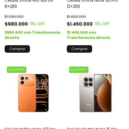
Celular Infinix Note 50 Pro
Celular Infinix Hot 60i 5G
12+256
8+256
$1.600.000
$1.080.000
$1.450.000
$980.000
9
% OFF
9
% OFF
$1.406.500
con
$950.600
con
Transferencia
Transferencia directa
directa
Comprar
Comprar
GRATIS
GRATIS