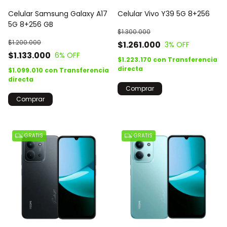
Celular Samsung Galaxy A17
Celular Vivo Y39 5G 8+256
5G 8+256 GB
$1.300.000
$1.200.000
$1.261.000
3
% OFF
$1.133.000
6
% OFF
$1.223.170
con
Transferencia
directa
$1.099.010
con
Transferencia
directa
Comprar
Comprar
GRATIS
GRATIS