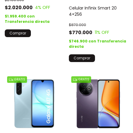
$2.020.000
4
% OFF
Celular Infinix Smart 20
4+256
$1.959.400
con
Transferencia directa
$870.000
$770.000
11
% OFF
Comprar
$746.900
con
Transferencia
directa
Comprar
GRATIS
GRATIS