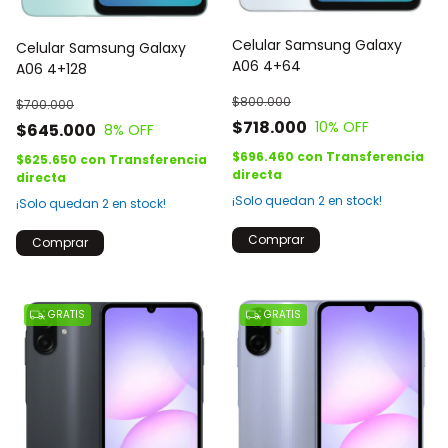
Celular Samsung Galaxy
Celular Samsung Galaxy
A06 4+64
A06 4+128
$800.000
$700.000
$718.000
10
% OFF
$645.000
8
% OFF
$696.460
con
Transferencia
$625.650
con
Transferencia
directa
directa
¡Solo quedan
2
en stock!
¡Solo quedan
2
en stock!
Comprar
Comprar
GRATIS
GRATIS