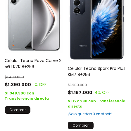
Celular Tecno Pova Curve 2
5G LK7K 8+256
Celular Tecno Spark Pro Plus
KM7 8+256
$1.400.000
$1.390.000
1
% OFF
$1.200.000
$1.157.000
4
% OFF
$1.348.300
con
Transferencia directa
$1.122.290
con
Transferencia
directa
Comprar
¡Solo quedan
3
en stock!
Comprar