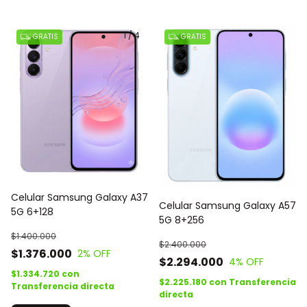
1
/
4
GRATIS
GRATIS
Celular Samsung Galaxy A37
Celular Samsung Galaxy A57
5G 6+128
5G 8+256
$1.400.000
$2.400.000
$1.376.000
2
% OFF
$2.294.000
4
% OFF
$1.334.720
con
$2.225.180
con
Transferencia
Transferencia directa
directa