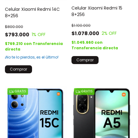
Celular Xiaomi Redmi 15
Celular XiaomI Redmi 14C
8+256
8+256
$1.100.000
$800.000
$1.078.000
2
% OFF
$793.000
1
% OFF
$1.045.660
con
$769.210
con
Transferencia
Transferencia directa
directa
¡No te lo pierdas, es el último!
Comprar
Comprar
GRATIS
GRATIS