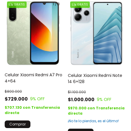
1
/
3
GRATIS
GRATIS
Celular Xiaomi Redmi A7 Pro
Celular Xiaomi Redmi Note
4+64
14 6+128
$800.000
$1.100.000
$729.000
9
% OFF
$1.000.000
9
% OFF
$707.130
con
Transferencia
$970.000
con
Transferencia
directa
directa
¡No te lo pierdas, es el último!
Comprar