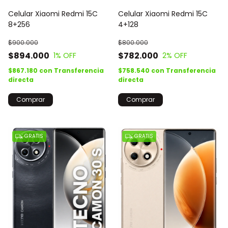
Celular Xiaomi Redmi 15C
Celular Xiaomi Redmi 15C
8+256
4+128
$900.000
$800.000
$894.000
$782.000
1
% OFF
2
% OFF
$867.180
con
Transferencia
$758.540
con
Transferencia
directa
directa
Comprar
Comprar
GRATIS
GRATIS