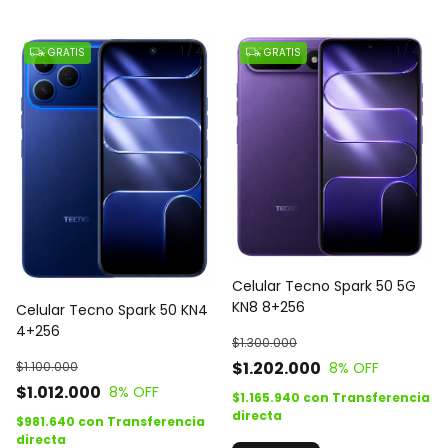
1
/
4
1
/
4
GRATIS
GRATIS
Celular Tecno Spark 50 5G
KN8 8+256
Celular Tecno Spark 50 KN4
4+256
$1.300.000
$1.202.000
$1.100.000
8
% OFF
$1.012.000
8
% OFF
$1.165.940
con
Transferencia
directa
$981.640
con
Transferencia
directa