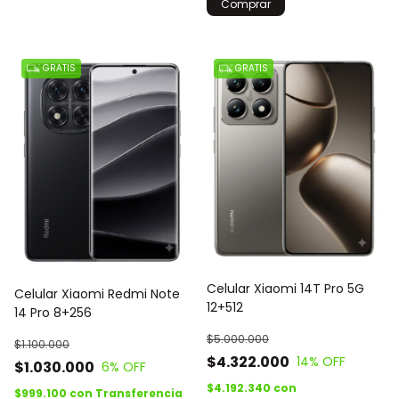
Comprar
GRATIS
GRATIS
Celular Xiaomi 14T Pro 5G
Celular Xiaomi Redmi Note
12+512
14 Pro 8+256
$5.000.000
$1.100.000
$4.322.000
14
% OFF
$1.030.000
6
% OFF
$4.192.340
con
$999.100
con
Transferencia