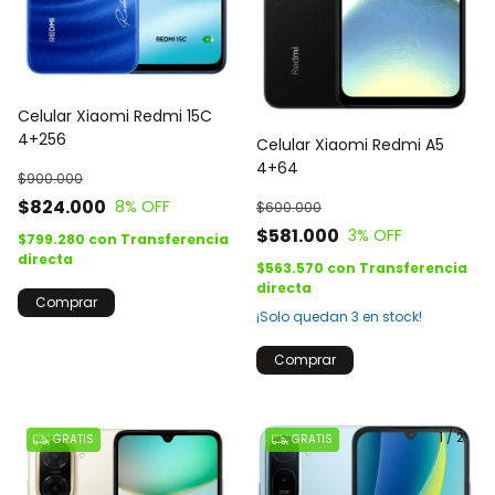
Celular Xiaomi Redmi 15C
4+256
Celular Xiaomi Redmi A5
4+64
$900.000
$824.000
8
% OFF
$600.000
$581.000
3
% OFF
$799.280
con
Transferencia
directa
$563.570
con
Transferencia
directa
Comprar
¡Solo quedan
3
en stock!
Comprar
1
/
2
GRATIS
GRATIS