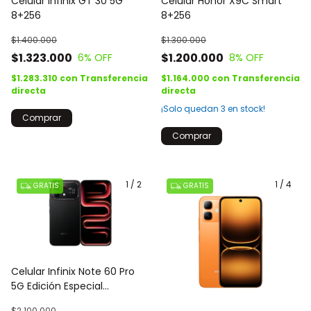
Celular Infinix GT 30 5G
Celular Honor X9C Smart
8+256
8+256
$1.400.000
$1.300.000
$1.323.000
$1.200.000
6
% OFF
8
% OFF
$1.283.310
con
Transferencia
$1.164.000
con
Transferencia
directa
directa
¡Solo quedan
3
en stock!
Comprar
Comprar
1
/
2
1
/
4
GRATIS
GRATIS
Celular Infinix Note 60 Pro
5G Edición Especial
Pininfarina 8+256
$2.100.000