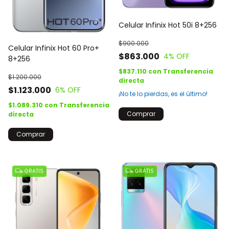
Celular Infinix Hot 50i 8+256
$900.000
Celular Infinix Hot 60 Pro+
$863.000
4
% OFF
8+256
$837.110
con
Transferencia
$1.200.000
directa
$1.123.000
6
% OFF
¡No te lo pierdas, es el último!
$1.089.310
con
Transferencia
Comprar
directa
Comprar
GRATIS
GRATIS