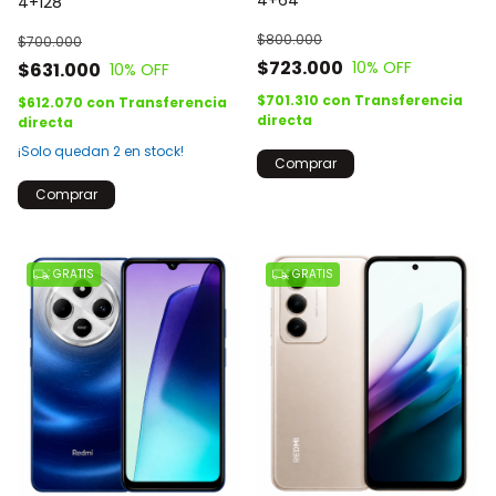
4+64
4+128
$800.000
$700.000
$723.000
10
% OFF
$631.000
10
% OFF
$701.310
con
Transferencia
$612.070
con
Transferencia
directa
directa
¡Solo quedan
2
en stock!
Comprar
Comprar
GRATIS
GRATIS