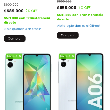
$600.000
$600.000
$558.000
7
% OFF
$589.000
2
% OFF
$541.260
con
Transferencia
$571.330
con
Transferencia
directa
directa
¡No te lo pierdas, es el último!
¡Solo quedan
3
en stock!
Comprar
Comprar
GRATIS
GRATIS