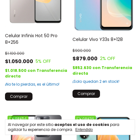
Celular Infinix Hot 50 Pro
Celular Vivo Y33s 8+128
8+256
$900.000
$1.100.000
$879.000
2
% OFF
$1.050.000
5
% OFF
$852.630
con
Transferencia
$1.018.500
con
Transferencia
directa
directa
¡Solo quedan
2
en stock!
¡No te lo pierdas, es el último!
Comprar
Comprar
GRATIS
GRATIS
Al navegar por este sitio
aceptas el uso de cookies
para
agilizar tu experiencia de compra.
Entendido