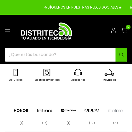
🔥SÍGUENOS EN NUESTRAS REDES SOCIALES🔥
🔥OBTÉN HASTA
0
Celulares
Electrodomésticos
Accesorios
Movilidad
(1)
(17)
(1)
(12)
(3)