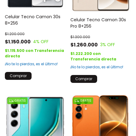
Celular Tecno Camon 30s
Celular Tecno Camon 30s
8+256
Pro 8+256
$1.200.000
$1.300.000
$1.150.000
4
% OFF
$1.260.000
3
% OFF
$1.115.500
con
Transferencia
$1.222.200
con
directa
Transferencia directa
¡No te lo pierdas, es el último!
¡No te lo pierdas, es el último!
Comprar
Comprar
1
/
2
GRATIS
GRATIS