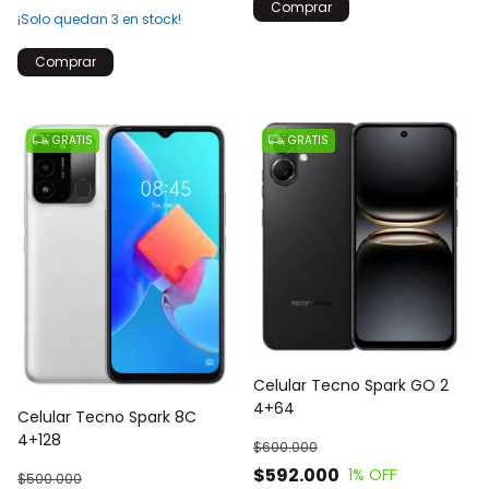
Comprar
¡Solo quedan
3
en stock!
Comprar
GRATIS
GRATIS
Celular Tecno Spark GO 2
4+64
Celular Tecno Spark 8C
4+128
$600.000
$592.000
1
% OFF
$500.000