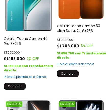
Celular Tecno Camon 50
Ultra 5G CN7C 8+256
Celular Tecno Camon 40
$1.800.000
Pro 8+256
$1.708.000
5
% OFF
$1.200.000
$1.656.760
con
Transferencia
directa
$1.165.000
3
% OFF
¡Solo quedan
3
en stock!
$1.130.050
con
Transferencia
directa
Comprar
¡No te lo pierdas, es el último!
Comprar
1
/
3
GRATIS
GRATIS