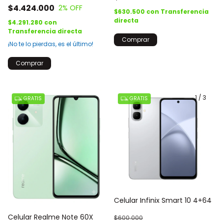
$4.424.000
2
% OFF
$630.500
con
Transferencia
directa
$4.291.280
con
Transferencia directa
Comprar
¡No te lo pierdas, es el último!
Comprar
1
/
3
GRATIS
GRATIS
Celular Infinix Smart 10 4+64
Celular Realme Note 60X
$600.000