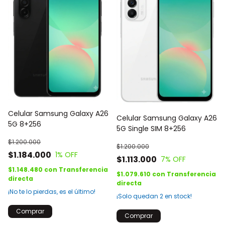
Celular Samsung Galaxy A26
Celular Samsung Galaxy A26
5G 8+256
5G Single SIM 8+256
$1.200.000
$1.200.000
$1.184.000
1
% OFF
$1.113.000
7
% OFF
$1.148.480
con
Transferencia
$1.079.610
con
Transferencia
directa
directa
¡No te lo pierdas, es el último!
¡Solo quedan
2
en stock!
Comprar
Comprar