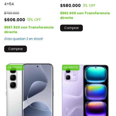
4+64
$580.000
3
% OFF
$700.000
$562.600
con
Transferencia
directa
$606.000
13
% OFF
$587.820
con
Transferencia
Comprar
directa
¡Solo quedan
2
en stock!
Comprar
GRATIS
GRATIS