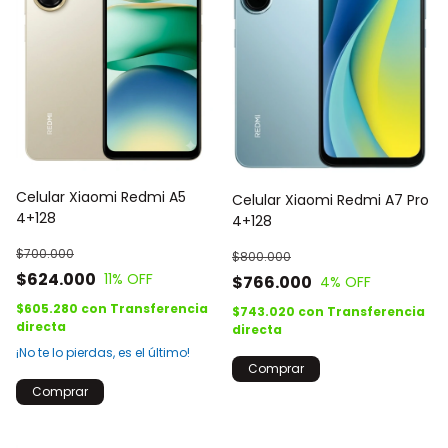
Celular Xiaomi Redmi A5
Celular Xiaomi Redmi A7 Pro
4+128
4+128
$700.000
$800.000
$624.000
11
% OFF
$766.000
4
% OFF
$605.280
con
Transferencia
$743.020
con
Transferencia
directa
directa
¡No te lo pierdas, es el último!
Comprar
Comprar