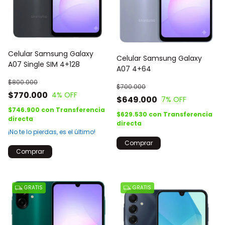
Celular Samsung Galaxy
Celular Samsung Galaxy
A07 Single SIM 4+128
A07 4+64
$800.000
$700.000
$770.000
4
% OFF
$649.000
7
% OFF
$746.900
con
Transferencia
$629.530
con
Transferencia
directa
directa
¡No te lo pierdas, es el último!
Comprar
Comprar
GRATIS
GRATIS