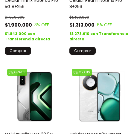
Celular Infinix Note 60 Pro
Celular Redmi Note 15 Pro
5G 8+256
8+256
$1.950.000
$1.400.000
$1.900.000
$1.313.000
3
% OFF
6
% OFF
$1.843.000
con
$1.273.610
con
Transferencia
Transferencia directa
directa
Comprar
Comprar
GRATIS
GRATIS