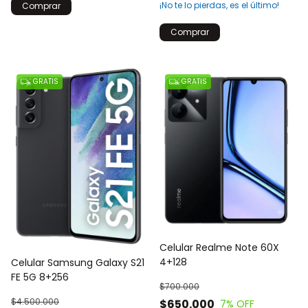
¡No te lo pierdas, es el último!
Comprar
Comprar
GRATIS
GRATIS
Celular Realme Note 60X
4+128
Celular Samsung Galaxy S21
FE 5G 8+256
$700.000
$4.500.000
$650.000
7
% OFF