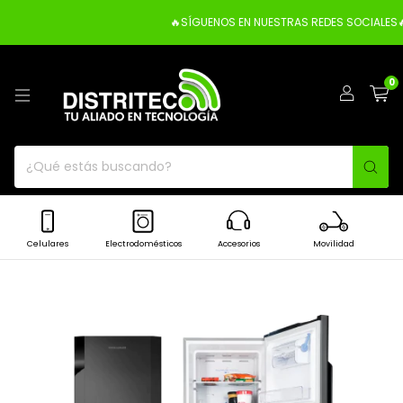
🔥SÍGUENOS EN NUESTRAS REDES SOCIALES🔥
0
Celulares
Electrodomésticos
Accesorios
Movilidad