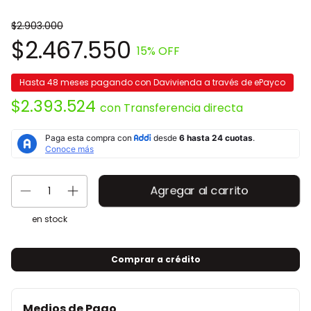
$2.903.000
$2.467.550
15
% OFF
Hasta 48 meses pagando con Davivienda a través de ePayco
$2.393.524
con
Transferencia directa
en stock
Comprar a crédito
Medios de Pago