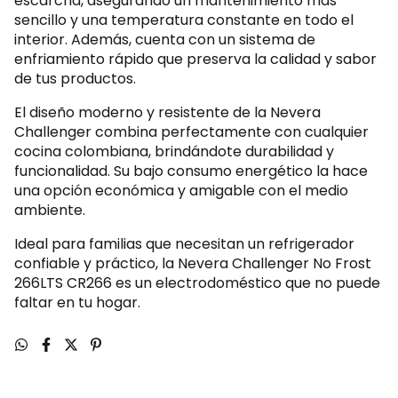
escarcha, asegurando un mantenimiento más
Nequi
sencillo y una temperatura constante en todo el
Tu plata en Nequi, tu pedido en camino. ¡Paga fácil aquí!
interior. Además, cuenta con un sistema de
enfriamiento rápido que preserva la calidad y sabor
de tus productos.
El diseño moderno y resistente de la Nevera
Challenger combina perfectamente con cualquier
cocina colombiana, brindándote durabilidad y
funcionalidad. Su bajo consumo energético la hace
una opción económica y amigable con el medio
ambiente.
Ideal para familias que necesitan un refrigerador
confiable y práctico, la Nevera Challenger No Frost
266LTS CR266 es un electrodoméstico que no puede
faltar en tu hogar.