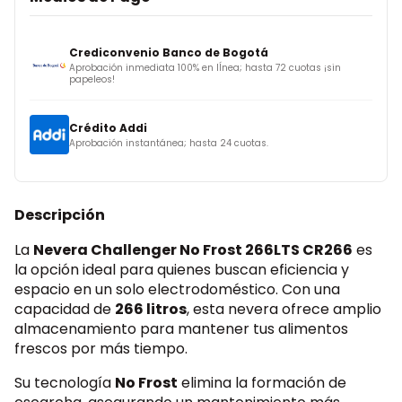
Crediconvenio Banco de Bogotá
Aprobación inmediata 100% en lÍnea; hasta 72 cuotas ¡sin
papeleos!
Crédito Addi
Aprobación instantánea; hasta 24 cuotas.
Crédito Sistecrédito
Descripción
Crédito fácil, rápido y seguro; hasta 6 cuotas.
La
Nevera Challenger No Frost 266LTS CR266
es
PSE
la opción ideal para quienes buscan eficiencia y
Débito bancario; ¡todos los bancos!
espacio en un solo electrodoméstico. Con una
capacidad de
266 litros
, esta nevera ofrece amplio
almacenamiento para mantener tus alimentos
Wompi
frescos por más tiempo.
Paga con tarjeta, PSE, Nequi o efectivo. ¡Tú eliges!
Su tecnología
No Frost
elimina la formación de