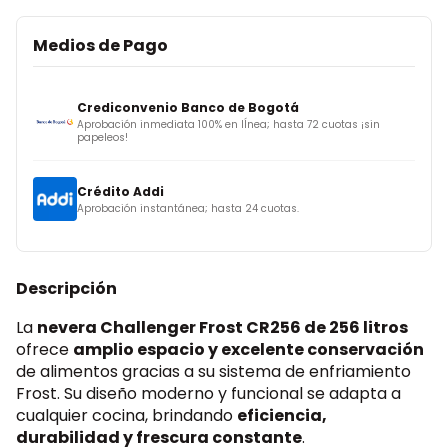
Medios de Pago
Crediconvenio Banco de Bogotá
Aprobación inmediata 100% en lÍnea; hasta 72 cuotas ¡sin
papeleos!
Crédito Addi
Aprobación instantánea; hasta 24 cuotas.
Crédito Sistecrédito
Descripción
Crédito fácil, rápido y seguro; hasta 6 cuotas.
La
nevera Challenger Frost CR256 de 256 litros
PSE
ofrece
amplio espacio y excelente conservación
Débito bancario; ¡todos los bancos!
de alimentos gracias a su sistema de enfriamiento
Frost. Su diseño moderno y funcional se adapta a
cualquier cocina, brindando
eficiencia,
Wompi
durabilidad y frescura constante
.
Paga con tarjeta, PSE, Nequi o efectivo. ¡Tú eliges!