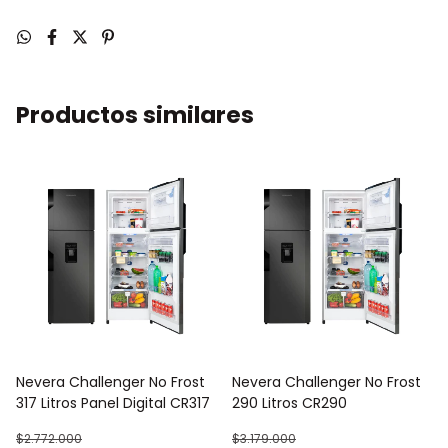
Nequi
Tu plata en Nequi, tu pedido en camino. ¡Paga fácil aquí!
Productos similares
Nevera Challenger No Frost
Nevera Challenger No Frost
317 Litros Panel Digital CR317
290 Litros CR290
$2.772.000
$3.179.000