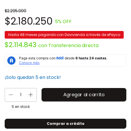
$2.295.000
$2.180.250
5
% OFF
Hasta 48 meses pagando con Davivienda a través de ePayco
$2.114.843
con
Transferencia directa
¡Solo quedan
5
en stock!
5
en stock
Comprar a crédito